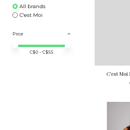
All brands
C'est Moi
Price
Price minimum value
Price maximum value
C$
0
- C$
55
C'est Moi