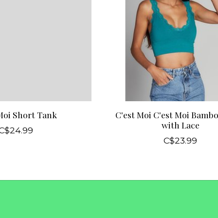
Moi Short Tank
C'est Moi C'est Moi Bamb
with Lace
C$24.99
C$23.99