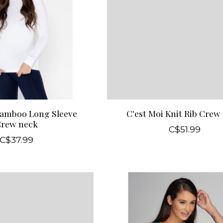
Bamboo Long Sleeve
C'est Moi Knit Rib Crew
rew neck
C$51.99
C$37.99